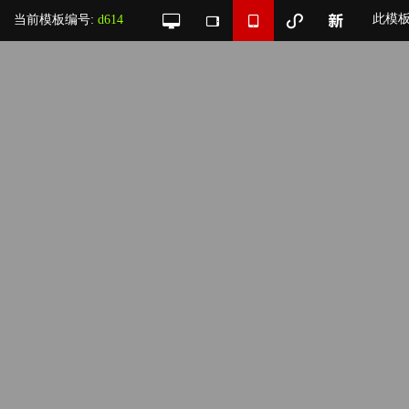
此模
当前模板编号:
d614